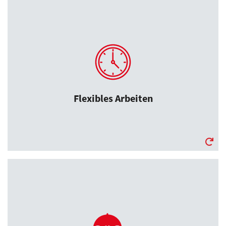
Flexibles Arbeiten
Vertrauensarbeitszeit / Gleitzeit
Zwei Tage mobiles Arbeiten
pro Woche
Flexibles Arbeiten
Urlaubskonto
Pro Jahr kann jeder Mitarbeiter max. 3