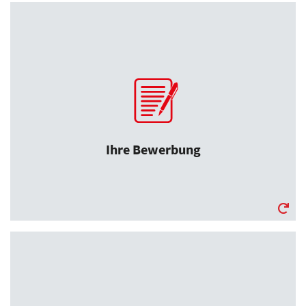
Ihre Bewerbung
Bewerben Sie sich jetzt in unserem
Stellenportal. Laden Sie dazu in dem Portal
Ihre aussagekräftigen Bewerbungsunterlagen
hoch.
Ihre Bewerbung
Unser Screening