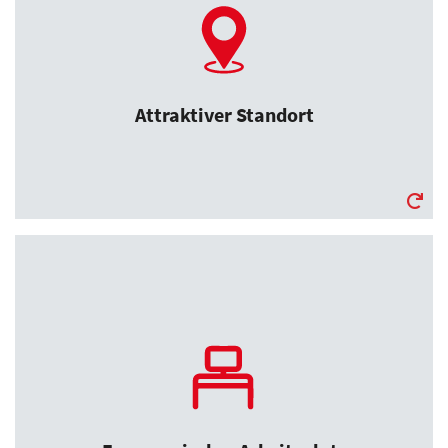
Attraktiver Standort
Unsere Firma befindet sich im Herzen von
Hannover, direkt gegenüber der Oper.
Attraktiver Standort
Ergonomischer Arbeitsplatz
Die Arbeitsplätze sind mit höhenverstellbaren
Tischen und ergonomischen Stühlen
ausgestattet.