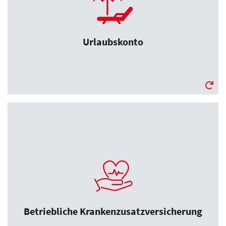
Urlaubstage auf
ein Sparkonto ansammeln (in Summe
max. 15 Tage).
Urlaubskonto
Betriebliche Krankenzusatzversicherung
Zusätzliches Budget für die eigene
Gesundheit.
Hier klicken für das Wirkungsrating unserer
Betriebliche Krankenzusatzversicherung
bKV