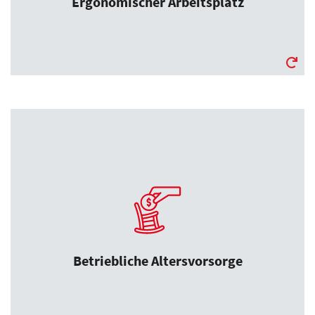
Ergonomischer Arbeitsplatz
Betriebliche Altersvorsorge
Mehr für Ihre Zukunft – zusätzliche
Altersvorsorge inklusive. Höher als der
gesetzlich vorgeschriebene Rahmen.
Betriebliche Altersvorsorge