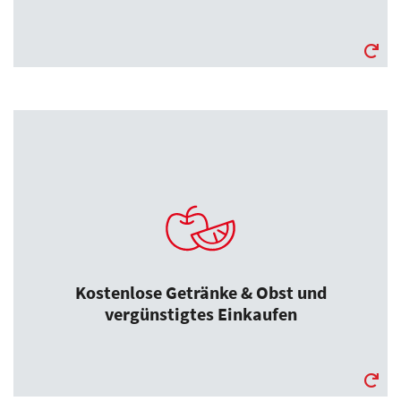
Link
Kostenlose Getränke & Obst und
vergünstigtes Einkaufen
Es stehen kostenlose Getränke und frisches
Obst an unserem Standort zur Verfügung.
Zudem haben Sie die Möglichkeit über
Kostenlose Getränke & Obst und
Mitarbeitervorteile.de vergünstigt
vergünstigtes Einkaufen
einzukaufen.