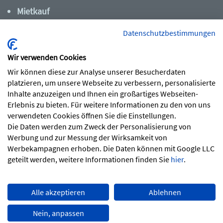
Mietkauf
Dienstrad-Leasing
Datenschutzbestimmungen
Wir verwenden Cookies
AGL im Überblick
Wir können diese zur Analyse unserer Besucherdaten
Zahlen, Daten, Fakten
platzieren, um unsere Webseite zu verbessern, personalisierte
Inhalte anzuzeigen und Ihnen ein großartiges Webseiten-
Auszeichnungen
Erlebnis zu bieten. Für weitere Informationen zu den von uns
verwendeten Cookies öffnen Sie die Einstellungen.
Die Daten werden zum Zweck der Personalisierung von
Impressum
Datenschutz
Werbung und zur Messung der Wirksamkeit von
Werbekampagnen erhoben. Die Daten können mit Google LLC
© 2026 AGL Activ
Compliance
geteilt werden, weitere Informationen finden Sie
hier
.
Services GmbH
Kontakt / Anfahrt
Alle akzeptieren
Ablehnen
Chatten Sie mit uns
Nein, anpassen