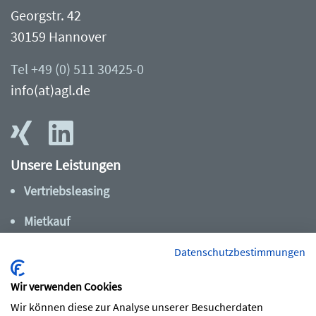
Georgstr. 42
30159 Hannover
Tel +49 (0) 511 30425-0
info(at)agl.de
Unsere Leistungen
Vertriebsleasing
Mietkauf
Dienstrad-Leasing
Datenschutzbestimmungen
Wir verwenden Cookies
AGL im Überblick
Wir können diese zur Analyse unserer Besucherdaten
Zahlen, Daten, Fakten